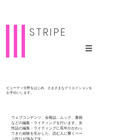
STRIPE
Servise
ビューティ分野をはじめ、さまざまなクリエイションを
お手伝いします。
ウェブコンテンツ、会報誌、ムック、書籍
などの編集・ライティングを行います。女
性誌の編集・ライティングに長年かかわっ
てきた経験を生かした、読む人に響くペー
ジ作りが強みです。